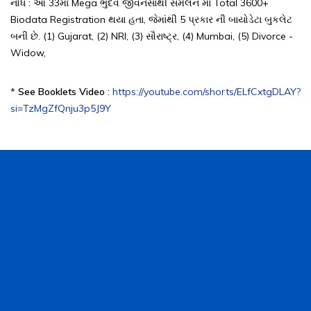
નોંધ : આ 33મા Mega ભુદેવ જીવનસાથી સંમેલન મા Total 3600+
Biodata Registration થયા હતા, જેમાંથી 5 પ્રકાર ની બાયોડેટા બુકલેટ
બની છે. (1) Gujarat, (2) NRI, (3) સૌરાષ્ટ્ર, (4) Mumbai, (5) Divorce -
Widow,
*
See Booklets Video
:
https://youtube.com/shorts/ELfCxtgDLAY?
si=TzMgZfQnju3p5J9Y