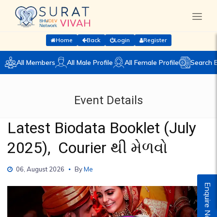
Home
Back
Login
Register
All Members
All Male Profile
All Female Profile
Search 
Event Details
Latest Biodata Booklet (July
2025), Courier થી મેળવો
06, August 2026
By
Me
Enquire Now