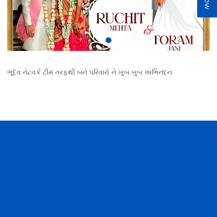
ભૂદેવ નેટવર્ક ટીમ તરફથી બંને પરિવારો ને ખુબ ખુબ અભિનંદન.