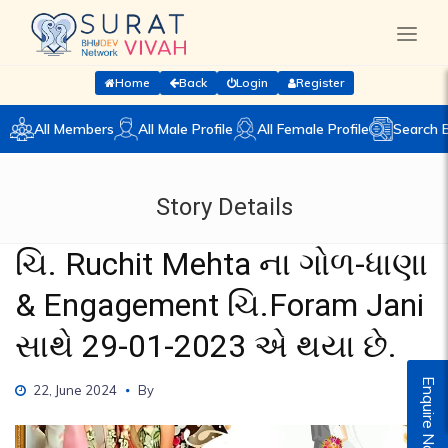
Home
Back
Login
Register
All Members
All Male Profile
All Female Profile
Search 
Story Details
ચિ. Ruchit Mehta ના ગોળ-ધાણા
& Engagement ચિ.Foram Jani
સાથે 29-01-2023 એ થયા છે.
Enquire Now
22, June 2024
By